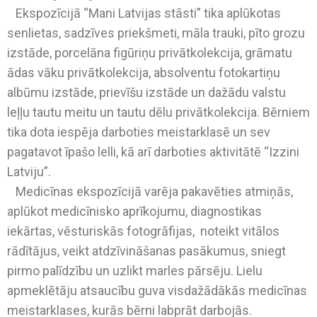
Ekspozīcijā “Mani Latvijas stāsti” tika aplūkotas
senlietas, sadzīves priekšmeti, māla trauki, pīto grozu
izstāde, porcelāna figūriņu privātkolekcija, grāmatu
ādas vāku privātkolekcija, absolventu fotokartiņu
albūmu izstāde, prievīšu izstāde un dažādu valstu
leļļu tautu meitu un tautu dēlu privātkolekcija. Bērniem
tika dota iespēja darboties meistarklasē un sev
pagatavot īpašo lelli, kā arī darboties aktivitātē “Izzini
Latviju”.
Medicīnas ekspozīcijā varēja pakavēties atmiņās,
aplūkot medicīnisko aprīkojumu, diagnostikas
iekārtas, vēsturiskās fotogrāfijas, noteikt vitālos
rādītājus, veikt atdzīvināšanas pasākumus, sniegt
pirmo palīdzību un uzlikt marles pārsēju. Lielu
apmeklētāju atsaucību guva visdažādākās medicīnas
meistarklases, kurās bērni labprāt darbojās.