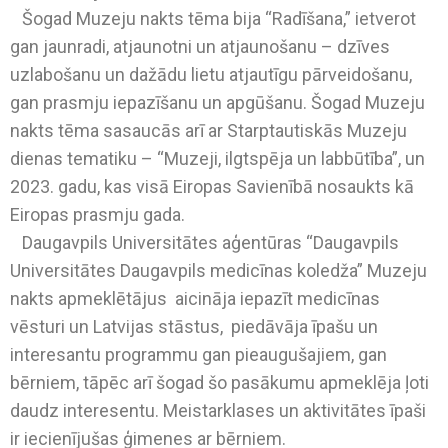
Šogad Muzeju nakts tēma bija “Radīšana,” ietverot
gan jaunradi, atjaunotni un atjaunošanu – dzīves
uzlabošanu un dažādu lietu atjautīgu pārveidošanu,
gan prasmju iepazīšanu un apgūšanu. Šogad Muzeju
nakts tēma sasaucās arī ar Starptautiskās Muzeju
dienas tematiku – “Muzeji, ilgtspēja un labbūtība”, un
2023. gadu, kas visā Eiropas Savienībā nosaukts kā
Eiropas prasmju gada.
Daugavpils Universitātes aģentūras “Daugavpils
Universitātes Daugavpils medicīnas koledža” Muzeju
nakts apmeklētājus aicināja iepazīt medicīnas
vēsturi un Latvijas stāstus, piedāvāja īpašu un
interesantu programmu gan pieaugušajiem, gan
bērniem, tāpēc arī šogad šo pasākumu apmeklēja ļoti
daudz interesentu. Meistarklases un aktivitātes īpaši
ir iecienījušas ģimenes ar bērniem.