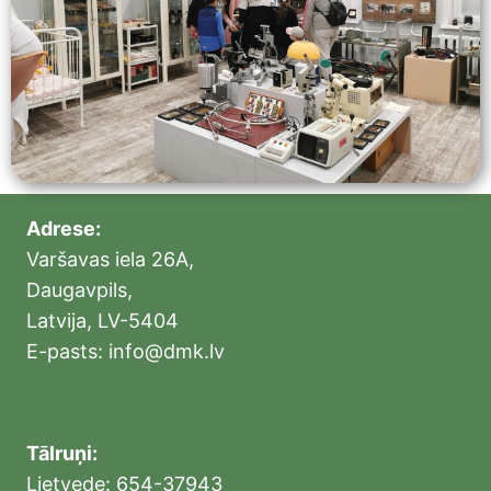
Adrese:
Varšavas iela 26A,
Daugavpils,
Latvija, LV-5404
E-pasts: info@dmk.lv
Tālruņi:
Lietvede: 654-37943