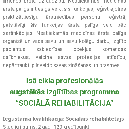
līmeņos ārsta uzraudzībā. Neatliekamās medicīnas
ārsta palīgs ir tiesīgs veikt šīs funkcijas, reģistrējoties
praktizēttiesīgu ārstniecības personu reģistrā,
patstāvīgi šīs funkcijas ārsta palīgs veic pēc
sertifikācijas. Neatliekamās medicīnas ārsta palīgs
organizē un vada savu un savu kolēģu darbu, izglīto
pacientus, sabiedrības locekļus, komandas
dalībniekus, veicina savas profesijas attīstību,
nepārtraukti pilnveido savas zināšanas un prasmes.
Īsā cikla profesionālās
augstākās izglītības programma
“SOCIĀLĀ REHABILITĀCIJA”
Iegūstamā kvalifikācija: Sociālais rehabilitētājs
Studiju ilgums: 2 gadi, 120 kredītpunkti