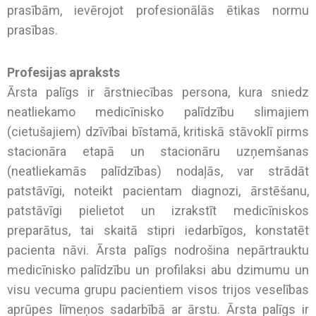
prasībām, ievērojot profesionālās ētikas normu
prasības.
Profesijas apraksts
Ārsta palīgs ir ārstniecības persona, kura sniedz
neatliekamo medicīnisko palīdzību slimajiem
(cietušajiem) dzīvībai bīstamā, kritiskā stāvoklī pirms
stacionāra etapā un stacionāru uzņemšanas
(neatliekamās palīdzības) nodaļās, var strādāt
patstāvīgi, noteikt pacientam diagnozi, ārstēšanu,
patstāvīgi pielietot un izrakstīt medicīniskos
preparātus, tai skaitā stipri iedarbīgos, konstatēt
pacienta nāvi. Ārsta palīgs nodrošina nepārtrauktu
medicīnisko palīdzību un profilaksi abu dzimumu un
visu vecuma grupu pacientiem visos trijos veselības
aprūpes līmeņos sadarbībā ar ārstu. Ārsta palīgs ir