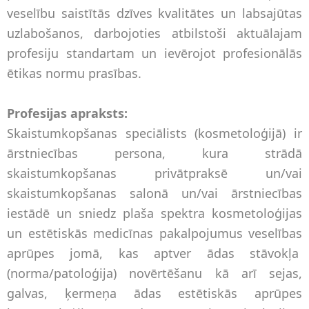
veselību saistītās dzīves kvalitātes un labsajūtas
uzlabošanos, darbojoties atbilstoši aktuālajam
profesiju standartam un ievērojot profesionālās
ētikas normu prasības.
Profesijas apraksts:
Skaistumkopšanas speciālists (kosmetoloģijā) ir
ārstniecības persona, kura strādā
skaistumkopšanas privātpraksē un/vai
skaistumkopšanas salonā un/vai ārstniecības
iestādē un sniedz plaša spektra kosmetoloģijas
un estētiskās medicīnas pakalpojumus veselības
aprūpes jomā, kas aptver ādas stāvokļa
(norma/patoloģija) novērtēšanu kā arī sejas,
galvas, ķermeņa ādas estētiskās aprūpes