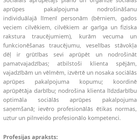
aprūpes pakalpojuma nodrošināšanu
individuālajā līmenī personām (bērniem, gados
veciem cilvēkiem, cilvēkiem ar garīga un fiziska
rakstura traucējumiem), kurām vecuma un
funkcionēšanas traucējumu, veselības stāvokļa
dēļ ir grūtības sevi aprūpēt un nodrošināt
pamatvajadzības; atbilstoši klienta spējām,
vajadzībām un vēlmēm, izvērtē un nosaka sociālās
aprūpes pakalpojuma kopumu; koordinē
aprūpētāja darbību; nodrošina klienta līdzdarbību
optimāla sociālās aprūpes pakalpojuma
saņemšanā; ievēro profesionālās ētikas normas,
uztur un pilnveido profesionālo kompetenci.
Profesijas apraksts: