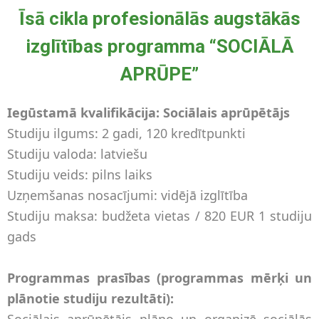
Īsā cikla profesionālās augstākās
izglītības programma “SOCIĀLĀ
APRŪPE”
Iegūstamā kvalifikācija: Sociālais aprūpētājs
Studiju ilgums: 2 gadi, 120 kredītpunkti
Studiju valoda: latviešu
Studiju veids: pilns laiks
Uzņemšanas nosacījumi: vidējā izglītība
Studiju maksa: budžeta vietas / 820 EUR 1 studiju
gads
Programmas prasības (programmas mērķi un
plānotie studiju rezultāti):
Sociālais aprūpētājs plāno un organizē sociālās