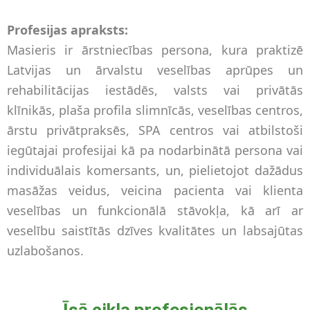
Profesijas apraksts:
Masieris ir ārstniecības persona, kura praktizē
Latvijas un ārvalstu veselības aprūpes un
rehabilitācijas iestādēs, valsts vai privātās
klīnikās, plaša profila slimnīcās, veselības centros,
ārstu privātpraksēs, SPA centros vai atbilstoši
iegūtajai profesijai kā pa nodarbinātā persona vai
individuālais komersants, un, pielietojot dažādus
masāžas veidus, veicina pacienta vai klienta
veselības un funkcionālā stāvokļa, kā arī ar
veselību saistītās dzīves kvalitātes un labsajūtas
uzlabošanos.
Īsā cikla profesionālās