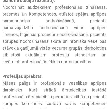
plānotie studiju rezultāti):
Nodrošināt audzēkņiem profesionālās zināšanas,
prasmes un kompetences, attīstot spējas aprūpes
pamatprincipu nodrošināšanā, pacienta
pamatvajadzību nodrošināšanā visos aprūpes
līmeņos, higiēnas procedūru nodrošināšanā, pacienta
aprūpes nodrošināšana akūta un hroniska veselības
stāvokļa gadījumā visās vecuma grupās, darbojoties
atbilstoši aktuālajam profesiju standartam un
ievērojot profesionālās ētikas normu prasības.
Profesijas apraksts:
Māsas palīgs ir profesionāls veselības aprūpes
darbinieks, kurš strādā ārstniecības iestādē
profesionālu ārstniecības personu vadībā un pacienta
aprūpes komandas sastāvā savas kompetences