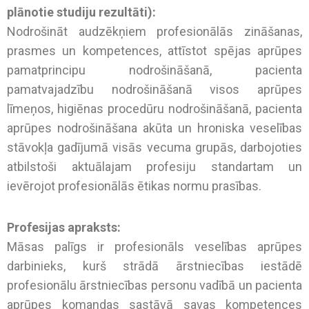
plānotie studiju rezultāti):
Nodrošināt audzēkņiem profesionālās zināšanas,
prasmes un kompetences, attīstot spējas aprūpes
pamatprincipu nodrošināšanā, pacienta
pamatvajadzību nodrošināšanā visos aprūpes
līmeņos, higiēnas procedūru nodrošināšanā, pacienta
aprūpes nodrošināšana akūta un hroniska veselības
stāvokļa gadījumā visās vecuma grupās, darbojoties
atbilstoši aktuālajam profesiju standartam un
ievērojot profesionālās ētikas normu prasības.
Profesijas apraksts:
Māsas palīgs ir profesionāls veselības aprūpes
darbinieks, kurš strādā ārstniecības iestādē
profesionālu ārstniecības personu vadībā un pacienta
aprūpes komandas sastāvā savas kompetences