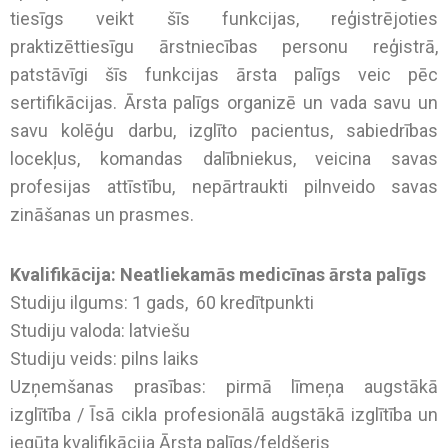
tiesīgs veikt šīs funkcijas, reģistrējoties
praktizēttiesīgu ārstniecības personu reģistrā,
patstāvīgi šīs funkcijas ārsta palīgs veic pēc
sertifikācijas. Ārsta palīgs organizē un vada savu un
savu kolēģu darbu, izglīto pacientus, sabiedrības
locekļus, komandas dalībniekus, veicina savas
profesijas attīstību, nepārtraukti pilnveido savas
zināšanas un prasmes.
Kvalifikācija: Neatliekamās medicīnas ārsta palīgs
Studiju ilgums: 1 gads, 60 kredītpunkti
Studiju valoda: latviešu
Studiju veids: pilns laiks
Uzņemšanas prasības: pirmā līmeņa augstākā
izglītība / Īsā cikla profesionālā augstākā izglītība un
iegūta kvalifikācija Ārsta palīgs/feldšeris