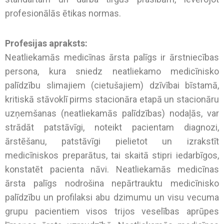
profesionālās ētikas normas.
Profesijas apraksts:
Neatliekamās medicīnas ārsta palīgs ir ārstniecības
persona, kura sniedz neatliekamo medicīnisko
palīdzību slimajiem (cietušajiem) dzīvībai bīstamā,
kritiskā stāvoklī pirms stacionāra etapā un stacionāru
uzņemšanas (neatliekamās palīdzības) nodaļās, var
strādāt patstāvīgi, noteikt pacientam diagnozi,
ārstēšanu, patstāvīgi pielietot un izrakstīt
medicīniskos preparātus, tai skaitā stipri iedarbīgos,
konstatēt pacienta nāvi. Neatliekamās medicīnas
ārsta palīgs nodrošina nepārtrauktu medicīnisko
palīdzību un profilaksi abu dzimumu un visu vecuma
grupu pacientiem visos trijos veselības aprūpes