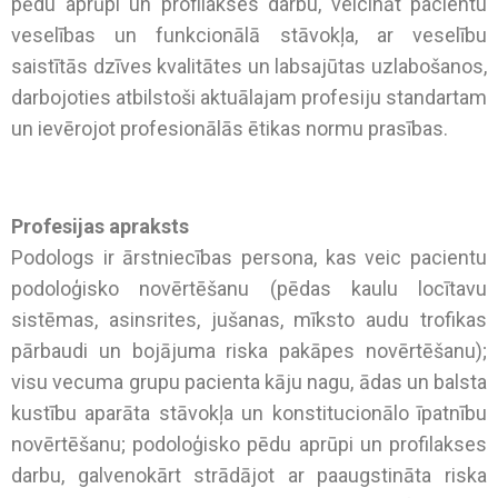
pēdu aprūpi un profilakses darbu, veicināt pacientu
veselības un funkcionālā stāvokļa, ar veselību
saistītās dzīves kvalitātes un labsajūtas uzlabošanos,
darbojoties atbilstoši aktuālajam profesiju standartam
un ievērojot profesionālās ētikas normu prasības.
Profesijas apraksts
Podologs ir ārstniecības persona, kas veic pacientu
podoloģisko novērtēšanu (pēdas kaulu locītavu
sistēmas, asinsrites, jušanas, mīksto audu trofikas
pārbaudi un bojājuma riska pakāpes novērtēšanu);
visu vecuma grupu pacienta kāju nagu, ādas un balsta
kustību aparāta stāvokļa un konstitucionālo īpatnību
novērtēšanu; podoloģisko pēdu aprūpi un profilakses
darbu, galvenokārt strādājot ar paaugstināta riska