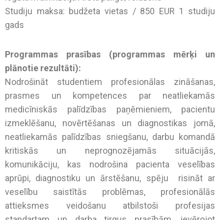
Studiju maksa: budžeta vietas / 850 EUR 1 studiju
gads
Programmas prasības (programmas mērķi un
plānotie rezultāti):
Nodrošināt studentiem profesionālas zināšanas,
prasmes un kompetences par neatliekamās
medicīniskās palīdzības paņēmieniem, pacientu
izmeklēšanu, novērtēšanas un diagnostikas jomā,
neatliekamās palīdzības sniegšanu, darbu komandā
kritiskās un neprognozējamās situācijās,
komunikāciju, kas nodrošina pacienta veselības
aprūpi, diagnostiku un ārstēšanu, spēju risināt ar
veselību saistītās problēmas, profesionālās
attieksmes veidošanu atbilstoši profesijas
standartam un darba tirgus prasībām, ievērojot