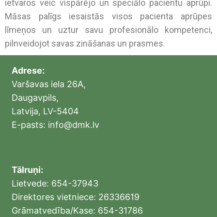
ietvaros veic vispārējo un speciālo pacientu aprūpi.
Māsas palīgs iesaistās visos pacienta aprūpes
līmeņos un uztur savu profesionālo kompetenci,
pilnveidojot savas zināšanas un prasmes.
Adrese:
Varšavas iela 26A,
Daugavpils,
Latvija, LV-5404
E-pasts: info@dmk.lv
Tālruņi:
Lietvede: 654-37943
Direktores vietniece: 26336619
Grāmatvedība/Kase: 654-31786