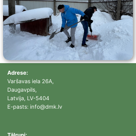
Adrese:
Varšavas iela 26A,
Daugavpils,
Latvija, LV-5404
E-pasts: info@dmk.lv
Tālruņi: