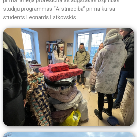
pirmā līmeņa profesionālās augstākās izglītības
studiju programmas “Ārstniecība” pirmā kursa
students Leonards Latkovskis