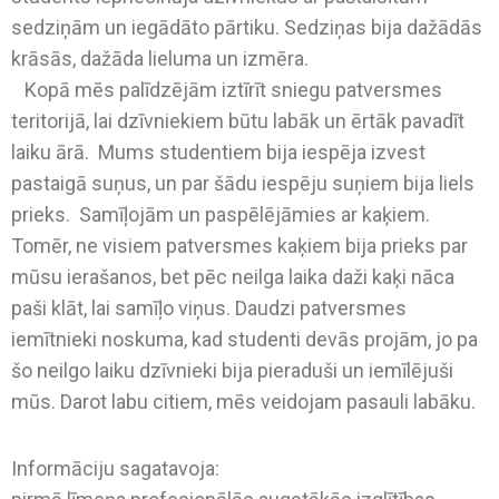
sedziņām un iegādāto pārtiku. Sedziņas bija dažādās
krāsās, dažāda lieluma un izmēra.
Kopā mēs palīdzējām iztīrīt sniegu patversmes
teritorijā, lai dzīvniekiem būtu labāk un ērtāk pavadīt
laiku ārā. Mums studentiem bija iespēja izvest
pastaigā suņus, un par šādu iespēju suņiem bija liels
prieks. Samīļojām un paspēlējāmies ar kaķiem.
Tomēr, ne visiem patversmes kaķiem bija prieks par
mūsu ierašanos, bet pēc neilga laika daži kaķi nāca
paši klāt, lai samīļo viņus. Daudzi patversmes
iemītnieki noskuma, kad studenti devās projām, jo pa
šo neilgo laiku dzīvnieki bija pieraduši un iemīlējuši
mūs. Darot labu citiem, mēs veidojam pasauli labāku.
Informāciju sagatavoja: