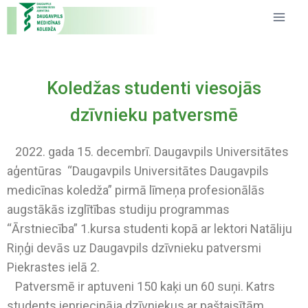
Koledžas studenti viesojās
dzīvnieku patversmē
2022. gada 15. decembrī. Daugavpils Universitātes
aģentūras “Daugavpils Universitātes Daugavpils
medicīnas koledža” pirmā līmeņa profesionālās
augstākās izglītības studiju programmas
“Ārstniecība” 1.kursa studenti kopā ar lektori Natāliju
Riņģi devās uz Daugavpils dzīvnieku patversmi
Piekrastes ielā 2.
Patversmē ir aptuveni 150 kaķi un 60 suņi. Katrs
students iepriecināja dzīvniekus ar paštaisītām