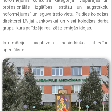
noformējuma konkursā kategorijā “Vispārējās un
profesionālās izglītības iestāžu un augstskolu
noformējums” un ieguva trešo vietu. Paldies koledžas
direktorei Līvijai Jankovskai un visai koledžas darba
grupai, kura palīdzēja realizēt ziemīgās idejas.
Informāciju sagatavoja: sabiedrisko attiecību
speciāliste