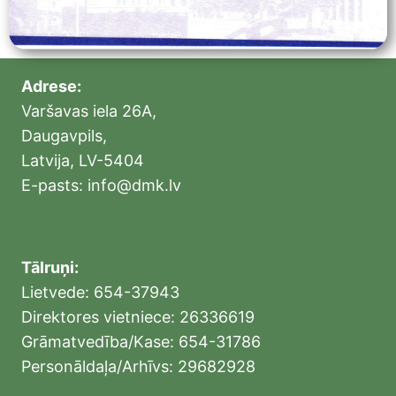
Adrese:
Varšavas iela 26A,
Daugavpils,
Latvija, LV-5404
E-pasts: info@dmk.lv
Tālruņi:
Lietvede: 654-37943
Direktores vietniece: 26336619
Grāmatvedība/Kase: 654-31786
Personāldaļa/Arhīvs: 29682928