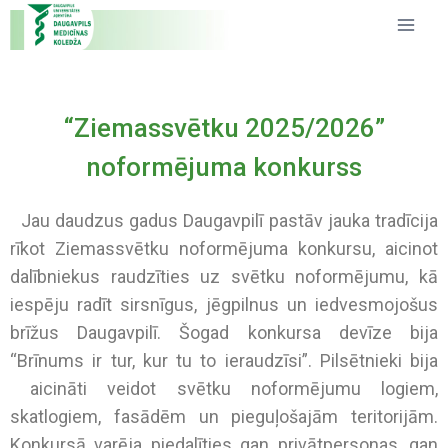
“Ziemassvētku 2025/2026”
noformējuma konkurss
Jau daudzus gadus Daugavpilī pastāv jauka tradīcija
rīkot Ziemassvētku noformējuma konkursu, aicinot
dalībniekus raudzīties uz svētku noformējumu, kā
iespēju radīt sirsnīgus, jēgpilnus un iedvesmojošus
brīžus Daugavpilī. Šogad konkursa devīze bija
“Brīnums ir tur, kur tu to ieraudzīsi”. Pilsētnieki bija
aicināti veidot svētku noformējumu logiem,
skatlogiem, fasādēm un pieguļošajām teritorijām.
Konkursā varēja piedalīties gan privātpersonas, gan