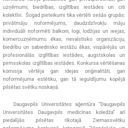
uzņēmumi, biedrības, izglītības iestādes un citi
kolektīvi. Šogad pieteikumi tika vērtēti sešās grupās:
privātmāju noformējums, daudzdzīvokļu māju
individuāli noformēti balkoni, logi, lodžijas un ieejas,
komercuzņēmumu ēkas, nevalstisko organizāciju,
biedrību un sabiedrisko iestāžu ēkas, vispārējās un
profesionālās izglītības iestādes, augstskolas un
pirmsskolas izglītības iestādes. Konkursa vērtēšanas
komisija vērtēja gan idejas oriģinalitāti, gan
noformējuma estētiku, gan tā ieguldījumu kopējā
pilsētas svētku noskaņā.
Daugavpils Universitātes aģentūra “Daugavpils
Universitātes Daugavpils medicīnas koledža” arī
piedalījās pilsētas rīkotajā Ziemassvētku