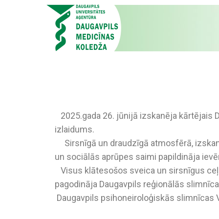
2025.gada 26. jūnijā izskanēja kārtējais 
izlaidums.
Sirsnīgā un draudzīgā atmosfērā, izskano
un sociālās aprūpes saimi papildināja iev
Visus klātesošos sveica un sirsnīgus ceļa
pagodināja Daugavpils reģionālās slimnīcas
Daugavpils psihoneiroloģiskās slimnīcas 