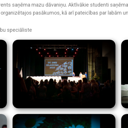
ents saņēma mazu dāvaniņu. Aktīvākie studenti saņēma p
 organizētajos pasākumos, kā arī pateicības par labām u
ību speciāliste