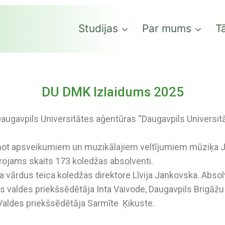
Studijas
Par mums
Tā
DU DMK Izlaidums 2025
Daugavpils Universitātes aģentūras “Daugavpils Universi
t apsveikumiem un muzikālajiem veltījumiem mūziķa Jur
ērojams skaits 173 koledžas absolventi.
 vārdus teica koledžas direktore Līvija Jankovska. Absol
 valdes priekšsēdētāja Inta Vaivode, Daugavpils Brigāžu A
Valdes priekšsēdētāja Sarmīte Ķikuste.