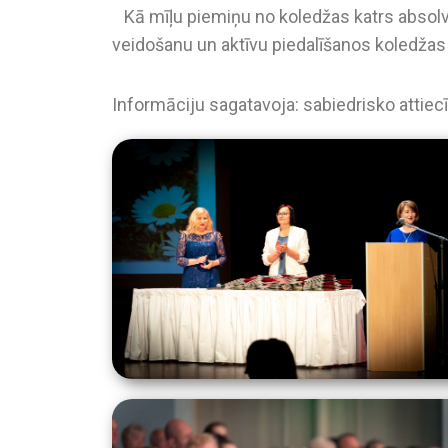
Kā mīļu piemiņu no koledžas katrs absolv
veidošanu un aktīvu piedalīšanos koledžas
Informāciju sagatavoja: sabiedrisko attiec