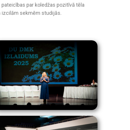
ateicības par koledžas pozitīvā tēla
n izcilām sekmēm studijās.