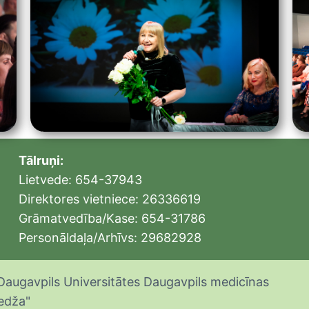
Tālruņi:
Lietvede: 654-37943
Direktores vietniece: 26336619
Grāmatvedība/Kase: 654-31786
Personāldaļa/Arhīvs: 29682928
Daugavpils Universitātes Daugavpils medicīnas
edža"