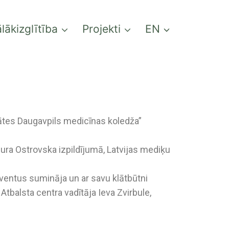
lākizglītība
Projekti
EN
tātes Daugavpils medicīnas koledža”
a Ostrovska izpildījumā, Latvijas mediķu
ventus sumināja un ar savu klātbūtni
tbalsta centra vadītāja Ieva Zvirbule,