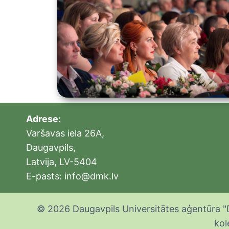
Adrese:
Varšavas iela 26A,
Daugavpils,
Latvija, LV-5404
E-pasts: info@dmk.lv
© 2026 Daugavpils Universitātes aģentūra "
kol