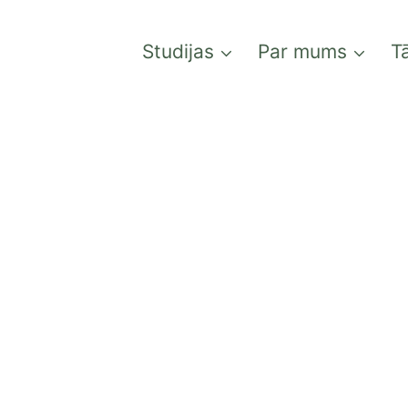
Studijas
Par mums
Tā