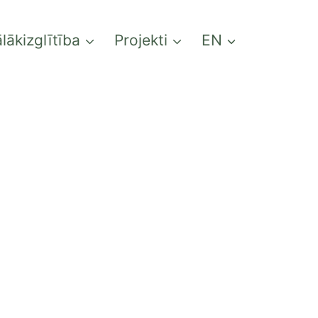
lākizglītība
Projekti
EN