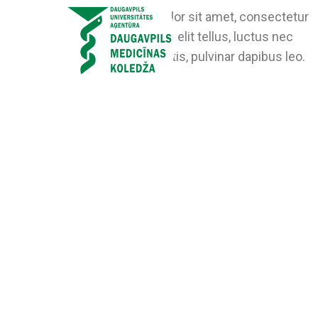
Lorem ipsum dolor sit amet, consectetur
adipiscing elit. Ut elit tellus, luctus nec
ullamcorper mattis, pulvinar dapibus leo.