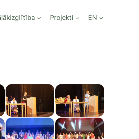
lākizglītība
Projekti
EN