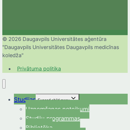
© 2026 Daugavpils Universitātes aģentūra
"Daugavpils Universitātes Daugavpils medicīnas
koledža"
Privātuma politika
Studijas
Expand child menu
Uzņemšanas noteikumi
Studiju programmas
Bibliotēka