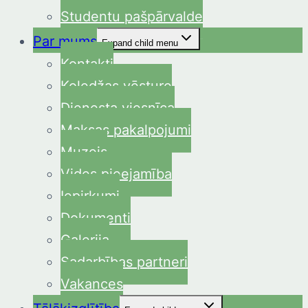
Studentu pašpārvalde
Par mums
Expand child menu
Kontakti
Koledžas vēsture
Dienesta viesnīca
Maksas pakalpojumi
Muzejs
Vides pieejamība
Iepirkumi
Dokumenti
Galerija
Sadarbības partneri
Vakances