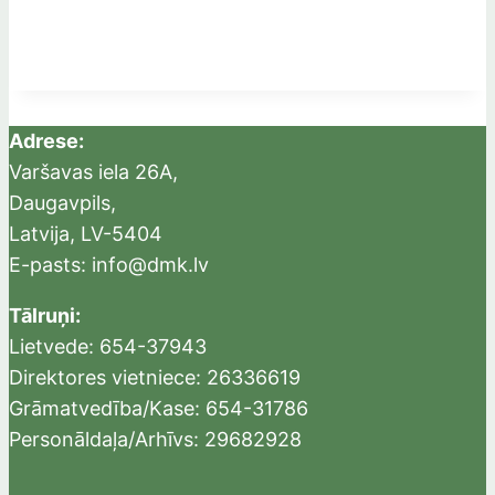
Adrese:
Varšavas iela 26A,
Daugavpils,
Latvija, LV-5404
E-pasts: info@dmk.lv
Tālruņi:
Lietvede: 654-37943
Direktores vietniece: 26336619
Grāmatvedība/Kase: 654-31786
Personāldaļa/Arhīvs: 29682928