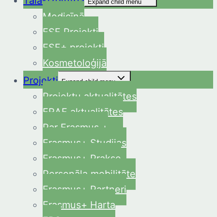
Tālākizglītība
Expand child menu
Medicīnā
ESF Projekti
ESF+ projekti
Kosmetoloģijā
Projekti
Expand child menu
Projektu aktualitātes
ERAF aktualitātes
Par Erasmus +
Erasmus+ Studijas
Erasmus+ Prakse
Personāla mobilitāte
Erasmus+ Partneri
Erasmus+ Harta